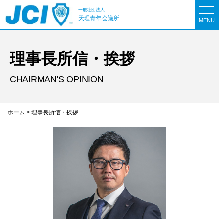
一般社団法人
天理青年会議所
MENU
理事長所信・挨拶
CHAIRMAN'S OPINION
ホーム
>
理事長所信・挨拶