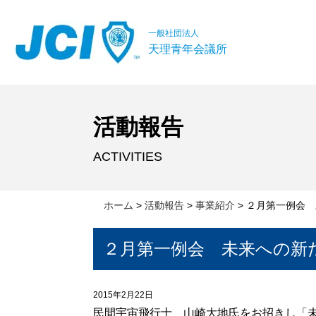
一般社団法人
天理青年会議所
活動報告
ACTIVITIES
ホーム
>
活動報告
>
事業紹介
>
２月第一例会 
２月第一例会 未来への新
2015年2月22日
民間宇宙飛行士 山崎大地氏をお招きし「