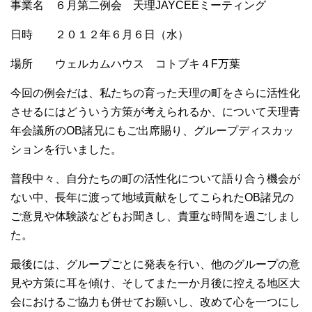
事業名 ６月第二例会 天理JAYCEEミーティング
日時 ２０１２年６月６日（水）
場所 ウェルカムハウス コトブキ４F万葉
今回の例会だは、私たちの育った天理の町をさらに活性化
させるにはどういう方策が考えられるか、について天理青
年会議所のOB諸兄にもご出席賜り、グループディスカッ
ションを行いました。
普段中々、自分たちの町の活性化について語り合う機会が
ない中、長年に渡って地域貢献をしてこられたOB諸兄の
ご意見や体験談などもお聞きし、貴重な時間を過ごしまし
た。
最後には、グループごとに発表を行い、他のグループの意
見や方策に耳を傾け、そしてまた一か月後に控える地区大
会におけるご協力も併せてお願いし、改めて心を一つにし