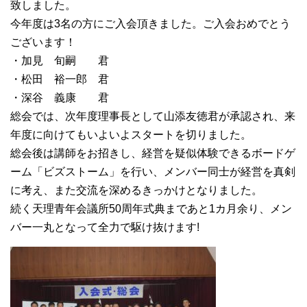
致しました。
今年度は3名の方にご入会頂きました。ご入会おめでとう
ございます！
・加見 旬嗣 君
・松田 裕一郎 君
・深谷 義康 君
総会では、次年度理事長として山添友徳君が承認され、来
年度に向けてもいよいよスタートを切りました。
総会後は講師をお招きし、経営を疑似体験できるボードゲ
ーム「ビズストーム」を行い、メンバー同士が経営を真剣
に考え、また交流を深めるきっかけとなりました。
続く天理青年会議所50周年式典まであと1カ月余り、メン
バー一丸となって全力で駆け抜けます!